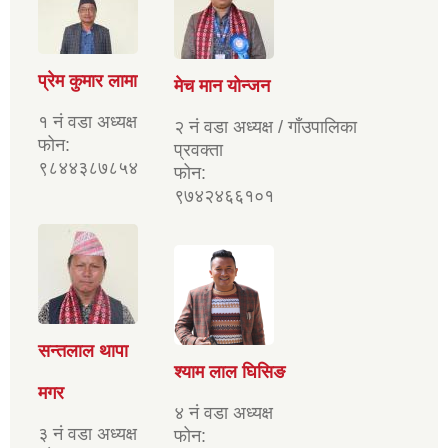
प्रेम कुमार लामा
मेच मान योन्जन
१ नं वडा अध्यक्ष
२ नं वडा अध्यक्ष / गाँउपालिका
फोन:
प्रवक्ता
९८४४३८७८५४
फोन:
९७४२४६६१०१
सन्तलाल थापा
श्याम लाल घिसिङ
मगर
४ नं वडा अध्यक्ष
३ नं वडा अध्यक्ष
फोन: