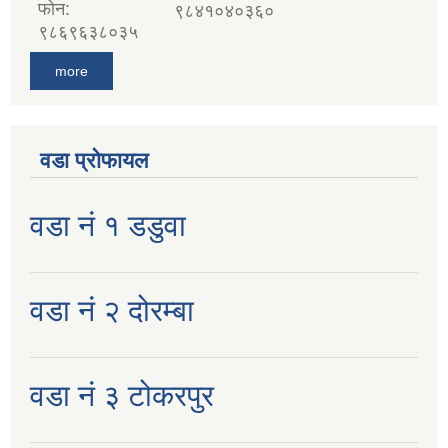
फोन:
९८४१०४०३६०
९८६९६३८०३५
more
वडा प्रोफायल
वडा नं १ डडुवा
वडा नं २ दोरम्बा
वडा नं ३ टोकरपुर