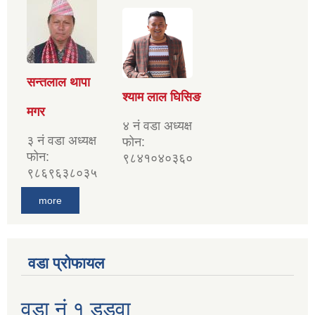
सन्तलाल थापा
श्याम लाल घिसिङ
मगर
४ नं वडा अध्यक्ष
३ नं वडा अध्यक्ष
फोन:
फोन:
९८४१०४०३६०
९८६९६३८०३५
more
वडा प्रोफायल
वडा नं १ डडुवा