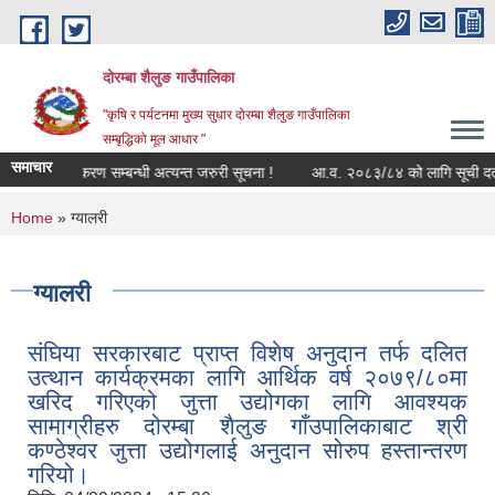
Skip to main content
दोरम्बा शैलुङ गाउँपालिका
"कृषि र पर्यटनमा मुख्य सुधार दोरम्बा शैलुङ गाउँपालिका
सम्बृद्धिको मूल आधार "
समाचार
भत्ता नवीकरण सम्बन्धी अत्यन्त जरुरी सूचना !
आ.व. २०८३/८४ को लागि सूची दर्ता तथा सूच
You are here
Home
» ग्यालरी
ग्यालरी
संघिया सरकारबाट प्राप्त विशेष अनुदान तर्फ दलित
उत्थान कार्यक्रमका लागि आर्थिक वर्ष २०७९/८०मा
खरिद गरिएको जुत्ता उद्योगका लागि आवश्यक
सामाग्रीहरु दोरम्बा शैलुङ गाँउपालिकाबाट श्री
कण्ठेश्वर जुत्ता उद्योगलाई अनुदान सोरुप हस्तान्तरण
गरियो।