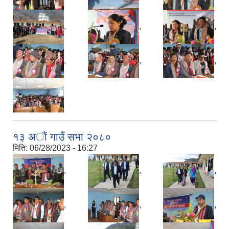
,
,
,
,
,
,
१३ अाैं गाउँ सभा २०८०
मिति:
06/28/2023 - 16:27
,
,
,
,
,
,