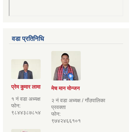
वडा प्रतिनिधि
प्रेम कुमार लामा
मेच मान योन्जन
१ नं वडा अध्यक्ष
२ नं वडा अध्यक्ष / गाँउपालिका
फोन:
प्रवक्ता
९८४४३८७८५४
फोन:
९७४२४६६१०१