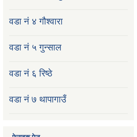
वडा नं ४ गौश्वारा
वडा नं ५ गुन्साल
वडा नं ६ रिष्ठे
वडा नं ७ थापागाउँ