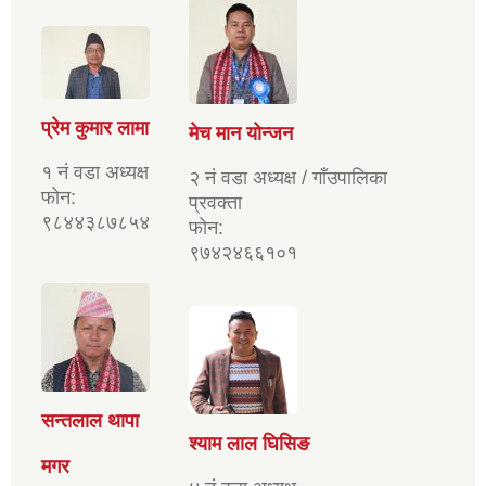
प्रेम कुमार लामा
मेच मान योन्जन
१ नं वडा अध्यक्ष
२ नं वडा अध्यक्ष / गाँउपालिका
फोन:
प्रवक्ता
९८४४३८७८५४
फोन:
९७४२४६६१०१
सन्तलाल थापा
श्याम लाल घिसिङ
मगर