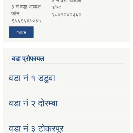
४ नं वडा अध्यक्ष
३ नं वडा अध्यक्ष
फोन:
फोन:
९८४१०४०३६०
९८६९६३८०३५
more
वडा प्रोफायल
वडा नं १ डडुवा
वडा नं २ दोरम्बा
वडा नं ३ टोकरपुर