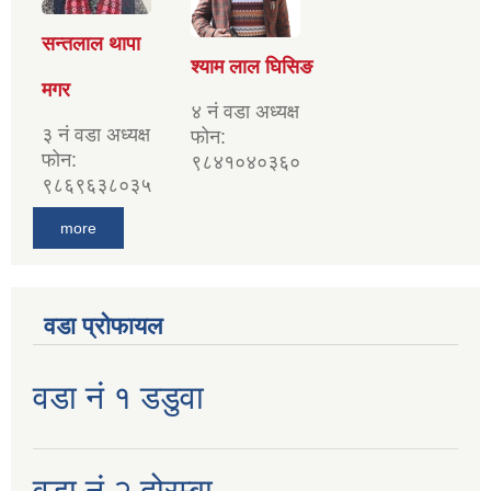
सन्तलाल थापा
श्याम लाल घिसिङ
मगर
४ नं वडा अध्यक्ष
३ नं वडा अध्यक्ष
फोन:
फोन:
९८४१०४०३६०
९८६९६३८०३५
more
वडा प्रोफायल
वडा नं १ डडुवा
वडा नं २ दोरम्बा