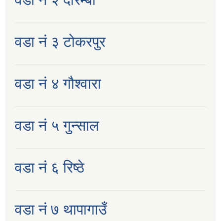
वडा नं ३ टोकरपुर
वडा नं ४ गौश्वारा
वडा नं ५ गुन्साल
वडा नं ६ रिष्ठे
वडा नं ७ थापागाउँ