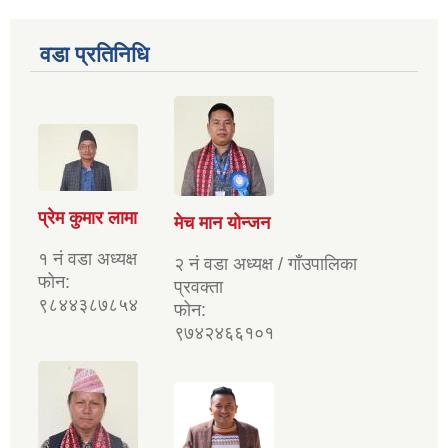
वडा प्रतिनिधि
प्रेम कुमार लामा
मेच मान योन्जन
१ नं वडा अध्यक्ष
२ नं वडा अध्यक्ष / गाँउपालिका
फोन:
प्रवक्ता
९८४४३८७८५४
फोन:
९७४२४६६१०१