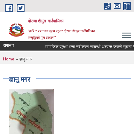
Skip to main content
दोरम्बा शैलुङ गाउँपालिका
"कृषि र पर्यटनमा मुख्य सुधार दोरम्बा शैलुङ गाउँपालिका
सम्बृद्धिको मूल आधार "
समाचार
सामाजिक सुरक्षा भत्ता नवीकरण सम्बन्धी अत्यन्त जरुरी सूचना !
You are here
Home
» ज्ञानु मगर
ज्ञानु मगर