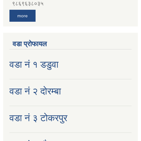
९८६९६३८०३५
more
वडा प्रोफायल
वडा नं १ डडुवा
वडा नं २ दोरम्बा
वडा नं ३ टोकरपुर