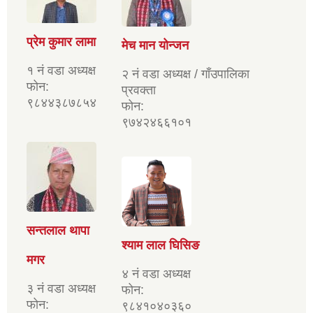
प्रेम कुमार लामा
मेच मान योन्जन
१ नं वडा अध्यक्ष
२ नं वडा अध्यक्ष / गाँउपालिका
फोन:
प्रवक्ता
९८४४३८७८५४
फोन:
९७४२४६६१०१
सन्तलाल थापा
श्याम लाल घिसिङ
मगर
४ नं वडा अध्यक्ष
३ नं वडा अध्यक्ष
फोन:
फोन:
९८४१०४०३६०