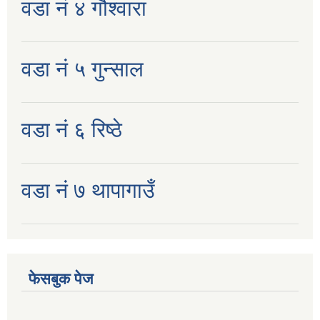
वडा नं ४ गौश्वारा
वडा नं ५ गुन्साल
वडा नं ६ रिष्ठे
वडा नं ७ थापागाउँ
फेसबुक पेज