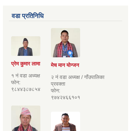
वडा प्रतिनिधि
प्रेम कुमार लामा
मेच मान योन्जन
१ नं वडा अध्यक्ष
२ नं वडा अध्यक्ष / गाँउपालिका
फोन:
प्रवक्ता
९८४४३८७८५४
फोन:
९७४२४६६१०१