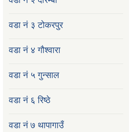
वडा नं ३ टोकरपुर
वडा नं ४ गौश्वारा
वडा नं ५ गुन्साल
वडा नं ६ रिष्ठे
वडा नं ७ थापागाउँ