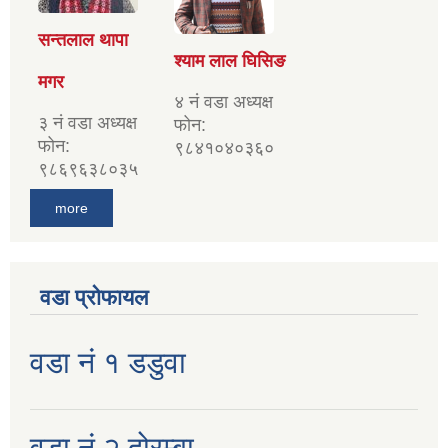
सन्तलाल थापा
श्याम लाल घिसिङ
मगर
४ नं वडा अध्यक्ष
३ नं वडा अध्यक्ष
फोन:
फोन:
९८४१०४०३६०
९८६९६३८०३५
more
वडा प्रोफायल
वडा नं १ डडुवा
वडा नं २ दोरम्बा