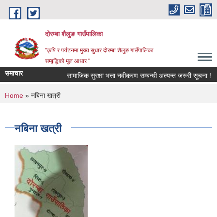
Skip to main content
दोरम्बा शैलुङ गाउँपालिका
"कृषि र पर्यटनमा मुख्य सुधार दोरम्बा शैलुङ गाउँपालिका
सम्बृद्धिको मूल आधार "
समाचार
सामाजिक सुरक्षा भत्ता नवीकरण सम्बन्धी अत्यन्त जरुरी सूचना !
You are here
Home
» नबिना खत्री
नबिना खत्री