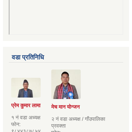
वडा प्रतिनिधि
प्रेम कुमार लामा
मेच मान योन्जन
१ नं वडा अध्यक्ष
२ नं वडा अध्यक्ष / गाँउपालिका
फोन:
प्रवक्ता
९८४४३८७८५४