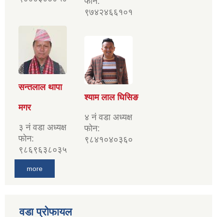
फोन:
९७४२४६६१०१
सन्तलाल थापा
श्याम लाल घिसिङ
मगर
४ नं वडा अध्यक्ष
३ नं वडा अध्यक्ष
फोन:
फोन:
९८४१०४०३६०
९८६९६३८०३५
more
वडा प्रोफायल