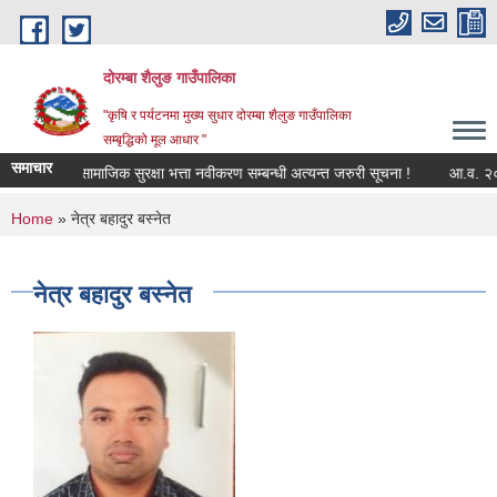
Skip to main content
दोरम्बा शैलुङ गाउँपालिका
"कृषि र पर्यटनमा मुख्य सुधार दोरम्बा शैलुङ गाउँपालिका
सम्बृद्धिको मूल आधार "
समाचार
सामाजिक सुरक्षा भत्ता नवीकरण सम्बन्धी अत्यन्त जरुरी सूचना !
आ.व. २०८३/८
You are here
Home
» नेत्र बहादुर बस्नेत
नेत्र बहादुर बस्नेत