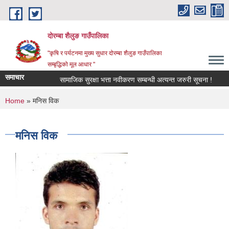
Skip to main content
दोरम्बा शैलुङ गाउँपालिका
"कृषि र पर्यटनमा मुख्य सुधार दोरम्बा शैलुङ गाउँपालिका
सम्बृद्धिको मूल आधार "
समाचार
सामाजिक सुरक्षा भत्ता नवीकरण सम्बन्धी अत्यन्त जरुरी सूचना !
आ.व
You are here
Home
» मनिस विक
मनिस विक