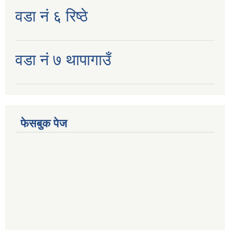
वडा नं ६ रिष्ठे
वडा नं ७ थापागाउँ
फेसबुक पेज