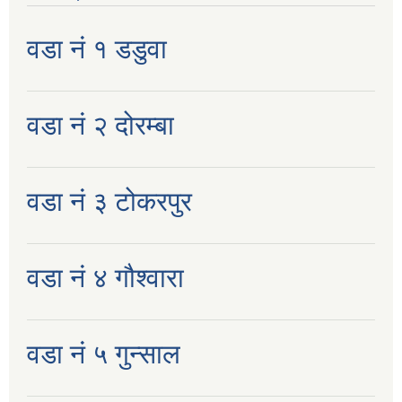
वडा नं १ डडुवा
वडा नं २ दोरम्बा
वडा नं ३ टोकरपुर
वडा नं ४ गौश्वारा
वडा नं ५ गुन्साल