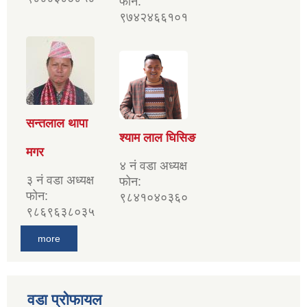
फोन:
९७४२४६६१०१
सन्तलाल थापा
श्याम लाल घिसिङ
मगर
४ नं वडा अध्यक्ष
३ नं वडा अध्यक्ष
फोन:
फोन:
९८४१०४०३६०
९८६९६३८०३५
more
वडा प्रोफायल