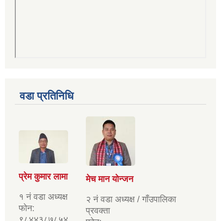
वडा प्रतिनिधि
प्रेम कुमार लामा
मेच मान योन्जन
१ नं वडा अध्यक्ष
२ नं वडा अध्यक्ष / गाँउपालिका
फोन:
प्रवक्ता
९८४४३८७८५४