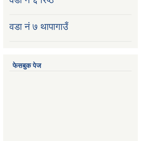
वडा नं ७ थापागाउँ
फेसबुक पेज