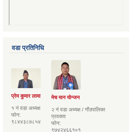
वडा प्रतिनिधि
प्रेम कुमार लामा
मेच मान योन्जन
१ नं वडा अध्यक्ष
२ नं वडा अध्यक्ष / गाँउपालिका
फोन:
प्रवक्ता
९८४४३८७८५४
फोन:
९७४२४६६१०१