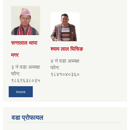
सन्तलाल थापा
श्याम लाल घिसिङ
मगर
४ नं वडा अध्यक्ष
३ नं वडा अध्यक्ष
फोन:
फोन:
९८४१०४०३६०
९८६९६३८०३५
more
वडा प्रोफायल