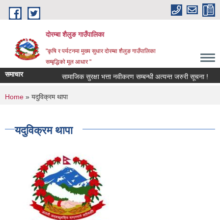
Skip to main content
दोरम्बा शैलुङ गाउँपालिका
"कृषि र पर्यटनमा मुख्य सुधार दोरम्बा शैलुङ गाउँपालिका
सम्बृद्धिको मूल आधार "
समाचार
सामाजिक सुरक्षा भत्ता नवीकरण सम्बन्धी अत्यन्त जरुरी सूचना !
आ
You are here
Home
» यदुविक्रम थापा
यदुविक्रम थापा