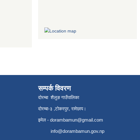
सम्पर्क विवरण
दोरम्बा शैलुङ गाउँपालिका
दोरम्बा-३ ,टोकरपुर, रामेछाप।
इमेल -
dorambamun@gmail.com
info@dorambamun.gov.np