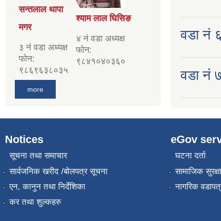
सन्तलाल थापा
श्याम लाल घिसिङ
मगर
वडा नं ६ 
४ नं वडा अध्यक्ष
३ नं वडा अध्यक्ष
फोन:
फोन:
९८४१०४०३६०
९८६९६३८०३५
वडा नं ७
more
Notices
eGov serv
सूचना तथा समाचार
घटना दर्ता
सार्वजनिक खरीद /बोलपत्र सूचना
सामाजिक सुरक्ष
एन, कानुन तथा निर्देशिका
नागरिक वडापत्
कर तथा शुल्कहरु