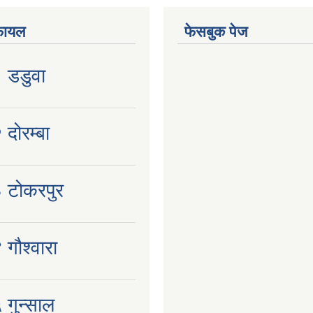
फायल
फेसबुक पेज
१ डडुवा
 दोरम्बा
३ टोकरपुर
 गौश्वारा
 गुन्साल