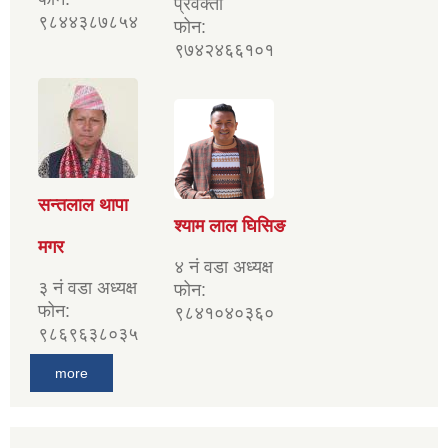
प्रवक्ता
९८४४३८७८५४
फोन:
९७४२४६६१०१
सन्तलाल थापा
श्याम लाल घिसिङ
मगर
४ नं वडा अध्यक्ष
३ नं वडा अध्यक्ष
फोन:
फोन:
९८४१०४०३६०
९८६९६३८०३५
more