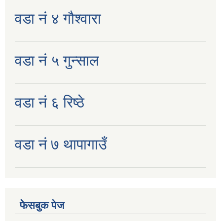
वडा नं ४ गौश्वारा
वडा नं ५ गुन्साल
वडा नं ६ रिष्ठे
वडा नं ७ थापागाउँ
फेसबुक पेज