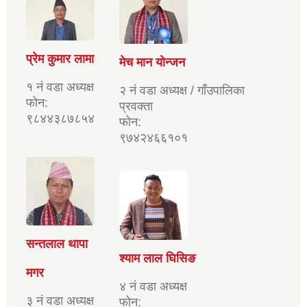
प्रेम कुमार लामा
मेच मान योन्जन
१ नं वडा अध्यक्ष
२ नं वडा अध्यक्ष / गाँउपालिका
फोन:
प्रवक्ता
९८४४३८७८५४
फोन:
९७४२४६६१०१
सन्तलाल थापा
श्याम लाल घिसिङ
मगर
४ नं वडा अध्यक्ष
३ नं वडा अध्यक्ष
फोन: