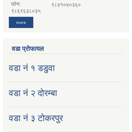
फोन:
९८४१०४०३६०
९८६९६३८०३५
more
वडा प्रोफायल
वडा नं १ डडुवा
वडा नं २ दोरम्बा
वडा नं ३ टोकरपुर