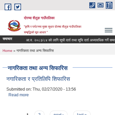
Skip to main content
दोरम्बा शैलुङ गाउँपालिका
"कृषि र पर्यटनमा मुख्य सुधार दोरम्बा शैलुङ गाउँपालिका
सम्बृद्धिको मूल आधार "
समाचार
ुरी सूचना !
आ.व. २०८३/८४ को लागि सूची दर्ता तथा सूचि दर्ता अध्यावधिक गर्ने सम्वन्ध
You are here
Home
» नागरिकता तथा अन्य सिफारिस
नागरिकता तथा अन्य सिफारिस
नगारिकता र प्रतिलिपि शिफारिस
Submitted on:
Thu, 02/27/2020 - 13:56
Read more
about नगारिकता र प्रतिलिपि शिफारिस
Pages
1
2
next ›
last »