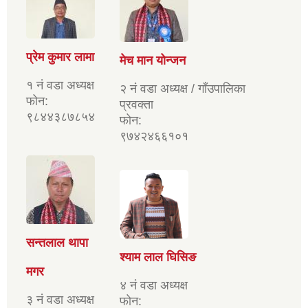
प्रेम कुमार लामा
मेच मान योन्जन
१ नं वडा अध्यक्ष
२ नं वडा अध्यक्ष / गाँउपालिका
फोन:
प्रवक्ता
९८४४३८७८५४
फोन:
९७४२४६६१०१
सन्तलाल थापा
श्याम लाल घिसिङ
मगर
४ नं वडा अध्यक्ष
३ नं वडा अध्यक्ष
फोन: