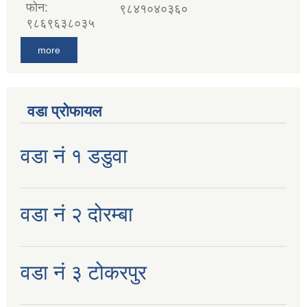
फोन:
९८४१०४०३६०
९८६९६३८०३५
more
वडा प्रोफायल
वडा नं १ डडुवा
वडा नं २ दोरम्बा
वडा नं ३ टोकरपुर